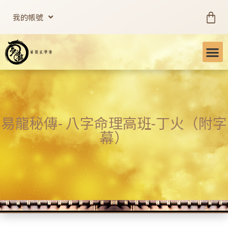
我的帳號
易龍秘傳- 八字命理高班-丁火（附字
幕）