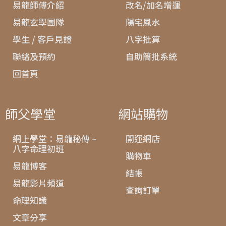
易龍師傅介紹
改名/加名增運
易龍玄學團隊
陽宅風水
學生 / 客戶見證
八字批算
聯絡及預約
自助簡批系統
回首頁
師父學堂
網站購物
網上學堂：易龍秘傳 –
開運網店
八字命理初班
購物車
易龍博客
結帳
易龍影片頻道
查詢訂單
命理知識
文章分享